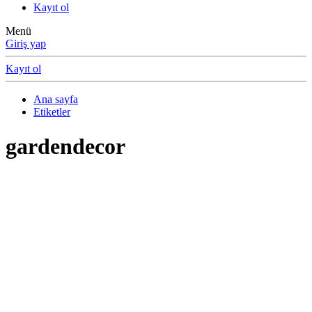
Kayıt ol
Menü
Giriş yap
Kayıt ol
Ana sayfa
Etiketler
gardendecor