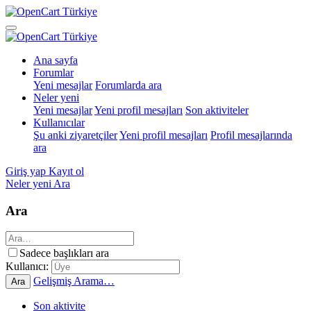
Ana sayfa
Forumlar
Yeni mesajlar
Forumlarda ara
Neler yeni
Yeni mesajlar
Yeni profil mesajları
Son aktiviteler
Kullanıcılar
Şu anki ziyaretçiler
Yeni profil mesajları
Profil mesajlarında
ara
Giriş yap
Kayıt ol
Neler yeni
Ara
Ara
Sadece başlıkları ara
Kullanıcı:
Gelişmiş Arama…
Ara
Son aktivite