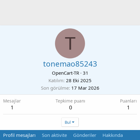
T
tonemao85243
OpenCart-TR
·
31
Katılım
28 Eki 2025
Son görülme
17 Mar 2026
Mesajlar
Tepkime puanı
Puanları
1
0
1
Bul
Profil mesajları
Son aktivite
Gönderiler
Hakkında