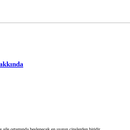
akkında
 aile ortamında beslenecek en uygun cinslerden biridir.