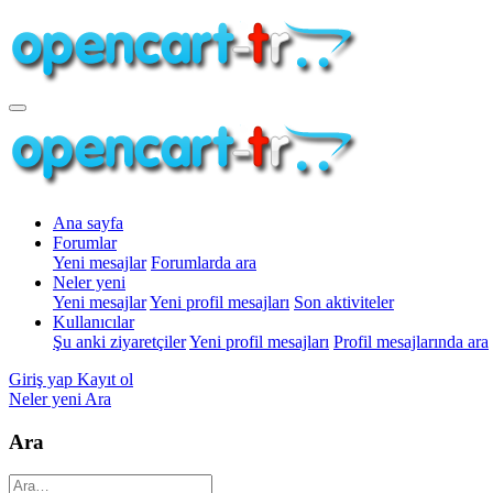
Ana sayfa
Forumlar
Yeni mesajlar
Forumlarda ara
Neler yeni
Yeni mesajlar
Yeni profil mesajları
Son aktiviteler
Kullanıcılar
Şu anki ziyaretçiler
Yeni profil mesajları
Profil mesajlarında ara
Giriş yap
Kayıt ol
Neler yeni
Ara
Ara