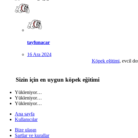
tayfunacar
16 Ara 2024
Köpek eğitimi
, evcil d
Sizin için en uygun köpek eğitimi​
Yükleniyor…
Yükleniyor…
Yükleniyor…
Ana sayfa
Kullanıcılar
Bize ulaşın
Şartlar ve kurallar