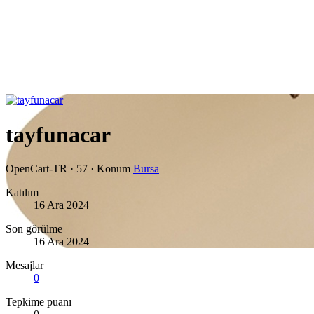
tayfunacar
OpenCart-TR
·
57
·
Konum
Bursa
Katılım
16 Ara 2024
Son görülme
16 Ara 2024
Mesajlar
0
Tepkime puanı