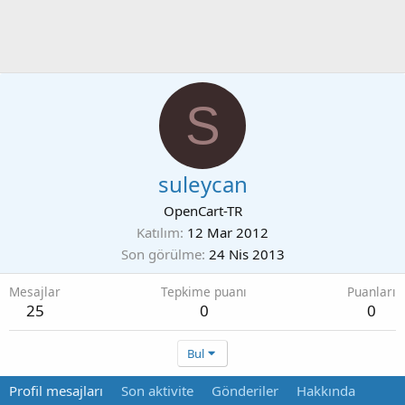
S
suleycan
OpenCart-TR
Katılım
12 Mar 2012
Son görülme
24 Nis 2013
Mesajlar
Tepkime puanı
Puanları
25
0
0
Bul
Profil mesajları
Son aktivite
Gönderiler
Hakkında