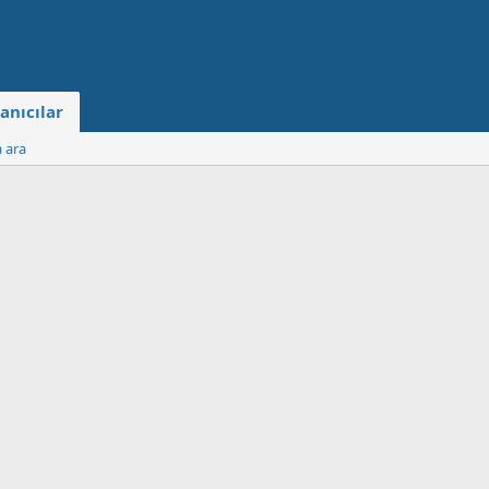
anıcılar
a ara