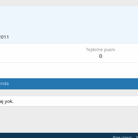
2011
Tepkime puanı
0
ında
aj yok.
Bize ulaşın
Ş