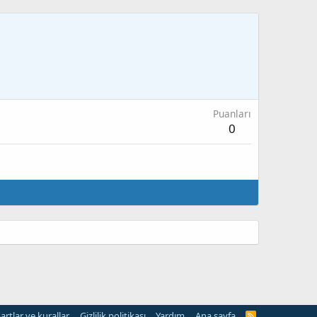
Puanları
0
artlar ve kurallar
Gizlilik politikası
Yardım
Ana sayfa
R