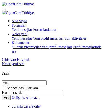
Ana sayfa
Forumlar
Yeni mesajlar
Forumlarda ara
Neler yeni
Yeni mesajlar
Yeni profil mesajları
Son aktiviteler
Kullanıcılar
Şu anki ziyaretçiler
Yeni profil mesajları
Profil mesajlarında
ara
Giriş yap
Kayıt ol
Neler yeni
Ara
Ara
Sadece başlıkları ara
Kullanıcı:
Gelişmiş Arama…
Ara
Şu anki ziyaretçiler