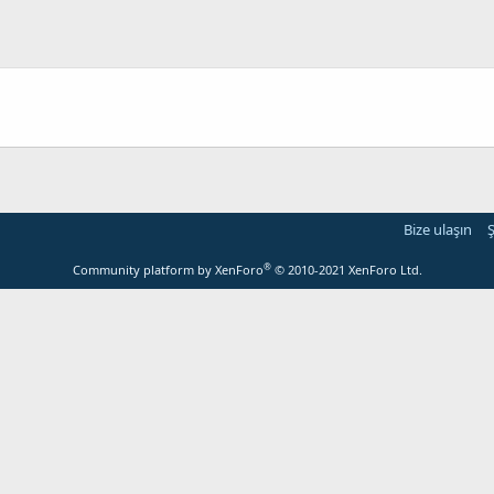
Bize ulaşın
Ş
®
Community platform by XenForo
© 2010-2021 XenForo Ltd.