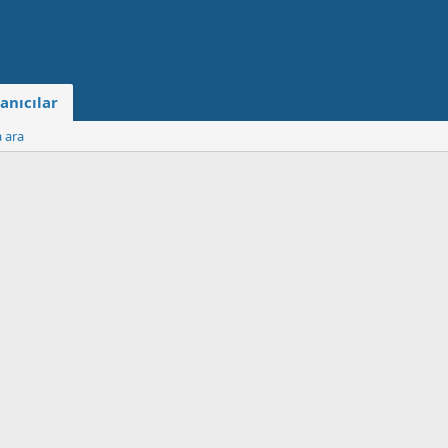
anıcılar
a ara