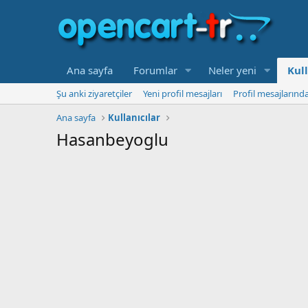
Ana sayfa
Forumlar
Neler yeni
Kull
Şu anki ziyaretçiler
Yeni profil mesajları
Profil mesajlarınd
Ana sayfa
Kullanıcılar
Hasanbeyoglu