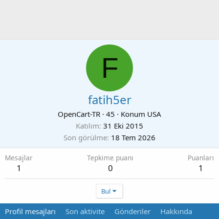
F
fatih5er
OpenCart-TR
·
45
·
Konum
USA
Katılım
31 Eki 2015
Son görülme
18 Tem 2026
Mesajlar
Tepkime puanı
Puanları
1
0
1
Bul
Profil mesajları
Son aktivite
Gönderiler
Hakkında