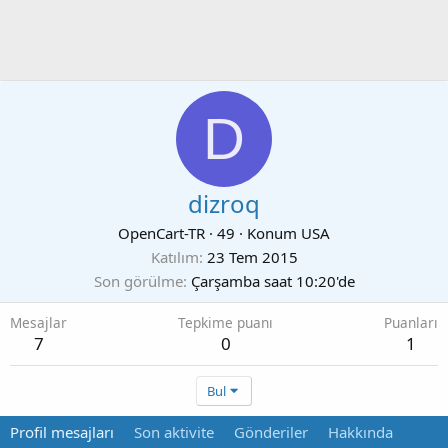
D
dizroq
OpenCart-TR
·
49
·
Konum
USA
Katılım
23 Tem 2015
Son görülme
Çarşamba saat 10:20'de
Mesajlar
Tepkime puanı
Puanları
7
0
1
Bul
Profil mesajları
Son aktivite
Gönderiler
Hakkında