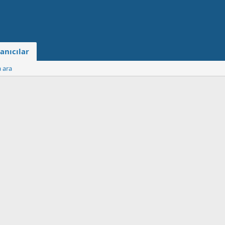
anıcılar
a ara