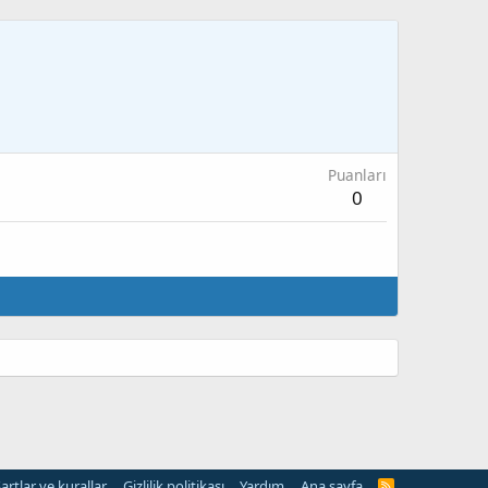
Puanları
0
artlar ve kurallar
Gizlilik politikası
Yardım
Ana sayfa
R