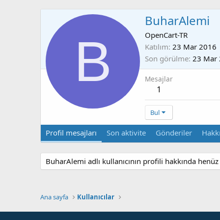
BuharAlemi
B
OpenCart-TR
Katılım
23 Mar 2016
Son görülme
23 Mar
Mesajlar
1
Bul
Profil mesajları
Son aktivite
Gönderiler
Hakk
BuharAlemi adlı kullanıcının profili hakkında henüz
Ana sayfa
Kullanıcılar