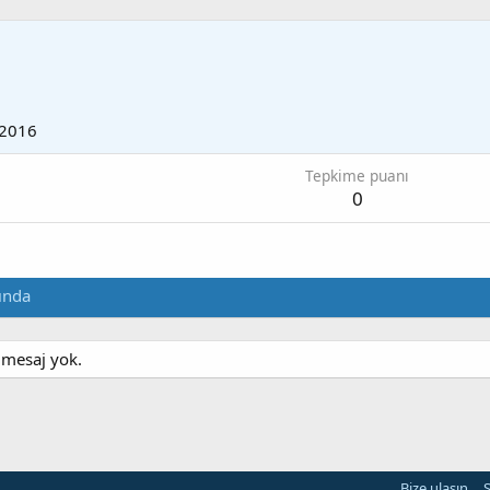
 2016
Tepkime puanı
0
ında
 mesaj yok.
Bize ulaşın
Ş