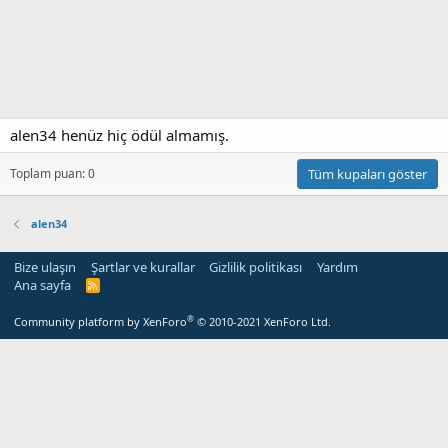
alen34 henüz hiç ödül almamış.
Toplam puan: 0
Tüm kupaları göster
alen34
Bize ulaşın
Şartlar ve kurallar
Gizlilik politikası
Yardım
Ana sayfa
R
S
S
®
Community platform by XenForo
© 2010-2021 XenForo Ltd.