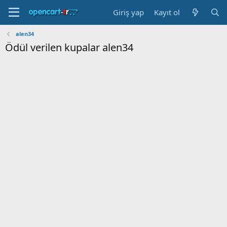
Giriş yap
Kayıt ol
alen34
Ödül verilen kupalar alen34